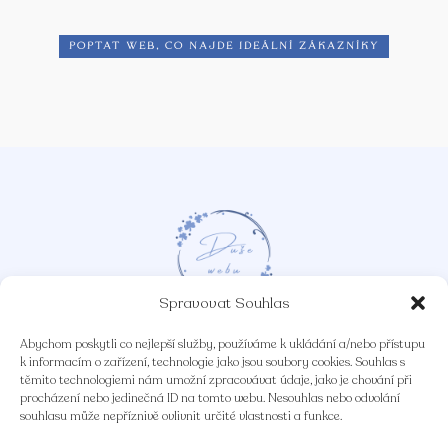
poptat web, co najde ideální zákazníky
Spravovat Souhlas
Abychom poskytli co nejlepší služby, používáme k ukládání a/nebo přístupu
k informacím o zařízení, technologie jako jsou soubory cookies. Souhlas s
těmito technologiemi nám umožní zpracovávat údaje, jako je chování při
procházení nebo jedinečná ID na tomto webu. Nesouhlas nebo odvolání
souhlasu může nepříznivě ovlivnit určité vlastnosti a funkce.