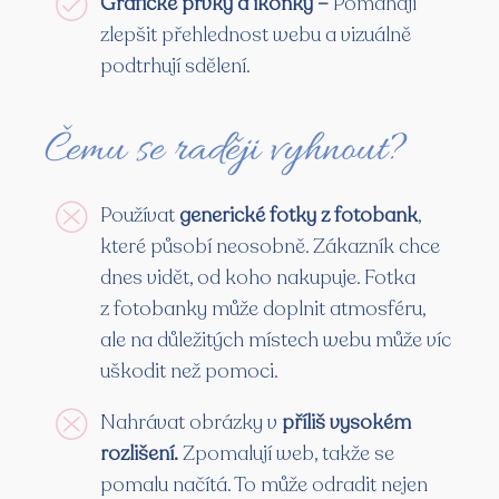
Grafické prvky a ikonky –
Pomáhají
zlepšit přehlednost webu a vizuálně
podtrhují sdělení.
Čemu se raději vyhnout?
Používat
generické fotky z fotobank
,
které působí neosobně. Zákazník chce
dnes vidět, od koho nakupuje. Fotka
z fotobanky může doplnit atmosféru,
ale na důležitých místech webu může víc
uškodit než pomoci.
Nahrávat obrázky v
příliš vysokém
rozlišení.
Zpomalují web, takže se
pomalu načítá. To může odradit nejen