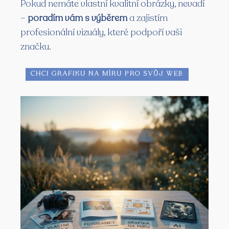
Pokud nemáte vlastní kvalitní obrázky, nevadí
–
poradím vám s výběrem
a zajistím
profesionální vizuály, které podpoří vaši
značku.
Chci grafiku na míru pro svůj web